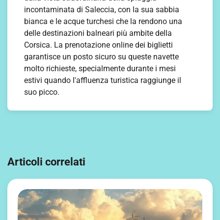
incontaminata di Saleccia, con la sua sabbia
bianca e le acque turchesi che la rendono una
delle destinazioni balneari più ambite della
Corsica. La prenotazione online dei biglietti
garantisce un posto sicuro su queste navette
molto richieste, specialmente durante i mesi
estivi quando l'affluenza turistica raggiunge il
suo picco.
Navigation
de
Articoli correlati
l’article